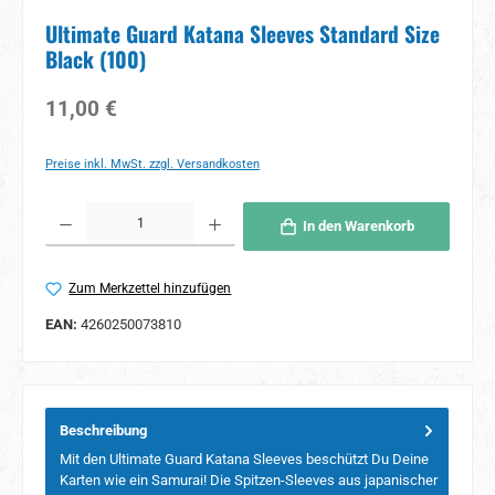
Ultimate Guard Katana Sleeves Standard Size
Black (100)
Regulärer Preis:
11,00 €
Preise inkl. MwSt. zzgl. Versandkosten
Produkt Anzahl: Gib den gewünschten Wert ein oder benutze die Schaltflächen um 
In den Warenkorb
Zum Merkzettel hinzufügen
EAN:
4260250073810
Beschreibung
Mit den Ultimate Guard Katana Sleeves beschützt Du Deine
Karten wie ein Samurai! Die Spitzen-Sleeves aus japanischer