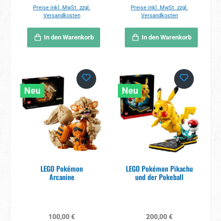
Preise inkl. MwSt. zzgl.
Preise inkl. MwSt. zzgl.
Versandkosten
Versandkosten
In den Warenkorb
In den Warenkorb
Neu
Neu
LEGO Pokémon
LEGO Pokémon Pikachu
Arcanine
und der Pokeball
Regulärer Preis:
Regulärer Preis:
100,00 €
200,00 €