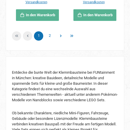
Versandkosten
Versandkosten
In den Warenkorb
In den Warenkorb
Seite
Seite
1
2
Entdecke die bunte Welt der Klemmbausteine bei FUNtainment
in München: kreative Bauideen, detailreiche Modelle und
spannende Sets für kleine und große Baumeister. In dieser
Kategorie findest du eine wechselnde Auswahl aus
verschiedenen Themenwelten - aktuell unter anderem Pokémon-
Modelle von Nanoblocks sowie verschiedene LEGO Sets.
Ob bekannte Charaktere, niedliche Mini-Figuren, Fahrzeuge,
Gebäude oder besondere Lizenzmodelle: Klemmbausteine
verbinden kreativen Bauspaß mit der Freude am fertigen Modell.
Viele Sets eignen sich perfekt als kleines Projekt für