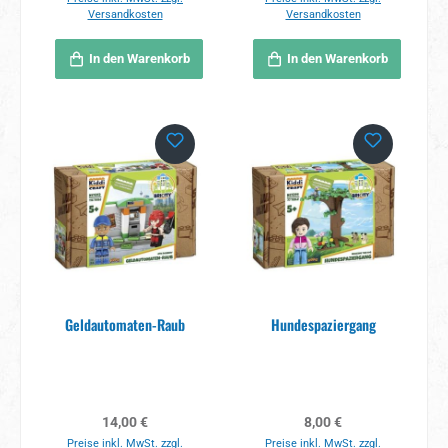
Versandkosten
Versandkosten
In den Warenkorb
In den Warenkorb
Geldautomaten-Raub
Hundespaziergang
Regulärer Preis:
Regulärer Preis:
14,00 €
8,00 €
Preise inkl. MwSt. zzgl.
Preise inkl. MwSt. zzgl.