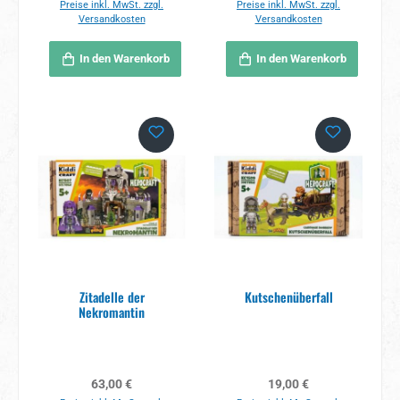
Preise inkl. MwSt. zzgl.
Preise inkl. MwSt. zzgl.
Versandkosten
Versandkosten
In den Warenkorb
In den Warenkorb
Zitadelle der
Kutschenüberfall
Nekromantin
Regulärer Preis:
Regulärer Preis:
63,00 €
19,00 €