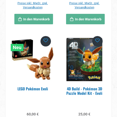
Preise inkl. MwSt. zzgl.
Preise inkl. MwSt. zzgl.
Versandkosten
Versandkosten
In den Warenkorb
In den Warenkorb
Neu
LEGO Pokémon Evoli
4D Build - Pokémon 3D
Puzzle Model Kit - Evoli
Regulärer Preis:
Regulärer Preis:
60,00 €
25,00 €