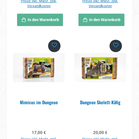
Preise inkl. MwSt. zzgl.
Preise inkl. MwSt. zzgl.
Versandkosten
Versandkosten
In den Warenkorb
In den Warenkorb
Mimicus im Dungeon
Dungeon Skelett-Käfig
Regulärer Preis:
Regulärer Preis:
17,00 €
20,00 €