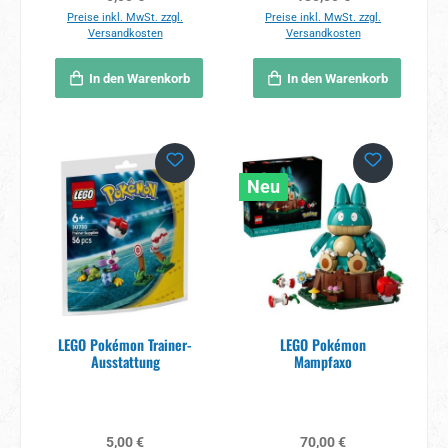
Preise inkl. MwSt. zzgl.
Preise inkl. MwSt. zzgl.
Versandkosten
Versandkosten
In den Warenkorb
In den Warenkorb
Neu
LEGO Pokémon Trainer-
LEGO Pokémon
Ausstattung
Mampfaxo
Regulärer Preis:
Regulärer Preis:
5,00 €
70,00 €