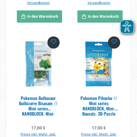
Versandkosten
Versandkosten
In den Warenkorb
In den Warenkorb
Pokemon Bulbasaur
Pokemon Pikachu //
Bulbizarre Bisasam //
Mini series
Mini series
NANOBLOCK, Mini-
NANOBLOCK, Mini-
Bausatz, 3D-Puzzle
Bausatz, 3D
Regulärer Preis:
Regulärer Preis:
17,00 €
17,00 €
Preise inkl. MwSt. zzgl.
Preise inkl. MwSt. zzgl.