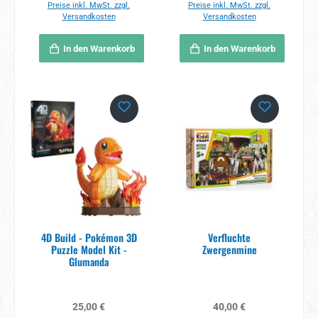
Preise inkl. MwSt. zzgl.
Preise inkl. MwSt. zzgl.
Versandkosten
Versandkosten
In den Warenkorb
In den Warenkorb
4D Build - Pokémon 3D
Verfluchte
Puzzle Model Kit -
Zwergenmine
Glumanda
Regulärer Preis:
Regulärer Preis:
25,00 €
40,00 €