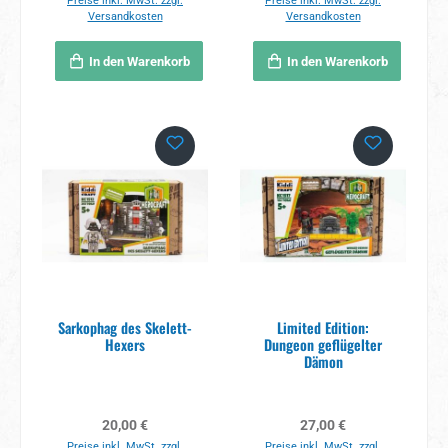
Preise inkl. MwSt. zzgl.
Preise inkl. MwSt. zzgl.
Versandkosten
Versandkosten
In den Warenkorb
In den Warenkorb
Sarkophag des Skelett-
Limited Edition:
Hexers
Dungeon geflügelter
Dämon
Regulärer Preis:
Regulärer Preis:
20,00 €
27,00 €
Preise inkl. MwSt. zzgl.
Preise inkl. MwSt. zzgl.