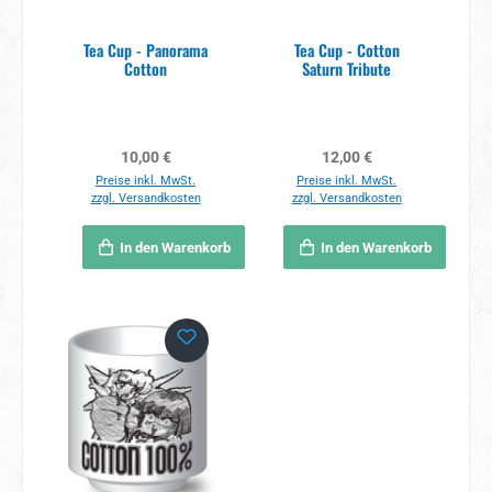
Tea Cup - Panorama
Tea Cup - Cotton
Cotton
Saturn Tribute
Regulärer Preis:
Regulärer Preis:
10,00 €
12,00 €
Preise inkl. MwSt.
Preise inkl. MwSt.
zzgl. Versandkosten
zzgl. Versandkosten
In den Warenkorb
In den Warenkorb