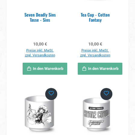
Seven Deadly Sins
Tea Cup - Cotton
Tasse - Sins
Fantasy
Regulärer Preis:
Regulärer Preis:
10,00 €
10,00 €
Preise inkl. MwSt.
Preise inkl. MwSt.
zzgl. Versandkosten
zzgl. Versandkosten
In den Warenkorb
In den Warenkorb