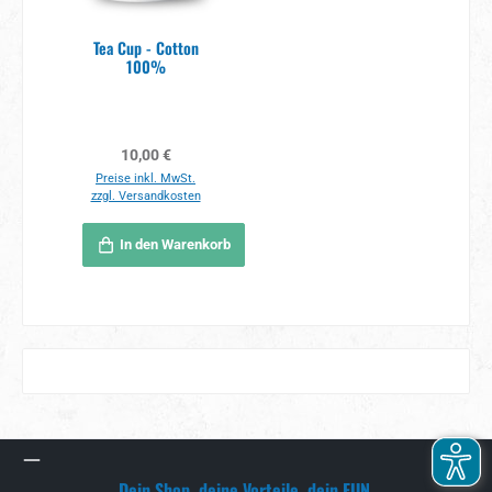
Tea Cup - Cotton
100%
Regulärer Preis:
10,00 €
Preise inkl. MwSt.
zzgl. Versandkosten
In den Warenkorb
Dein Shop, deine Vorteile, dein FUN.