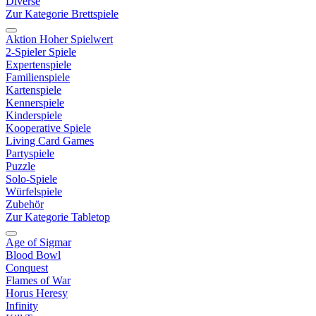
Diverse
Zur Kategorie Brettspiele
Aktion Hoher Spielwert
2-Spieler Spiele
Expertenspiele
Familienspiele
Kartenspiele
Kennerspiele
Kinderspiele
Kooperative Spiele
Living Card Games
Partyspiele
Puzzle
Solo-Spiele
Würfelspiele
Zubehör
Zur Kategorie Tabletop
Age of Sigmar
Blood Bowl
Conquest
Flames of War
Horus Heresy
Infinity