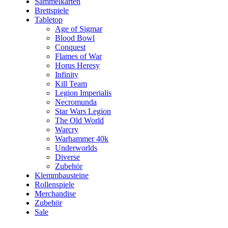
Sammelkarten
Brettspiele
Tabletop
Age of Sigmar
Blood Bowl
Conquest
Flames of War
Horus Heresy
Infinity
Kill Team
Legion Imperialis
Necromunda
Star Wars Legion
The Old World
Warcry
Warhammer 40k
Underworlds
Diverse
Zubehör
Klemmbausteine
Rollenspiele
Merchandise
Zubehör
Sale