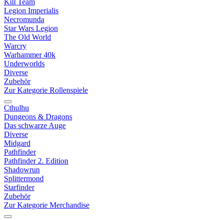
Kill Team
Legion Imperialis
Necromunda
Star Wars Legion
The Old World
Warcry
Warhammer 40k
Underworlds
Diverse
Zubehör
Zur Kategorie Rollenspiele
Cthulhu
Dungeons & Dragons
Das schwarze Auge
Diverse
Midgard
Pathfinder
Pathfinder 2. Edition
Shadowrun
Splittermond
Starfinder
Zubehör
Zur Kategorie Merchandise