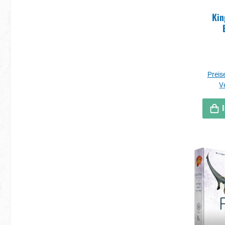
Kin
Preise
V