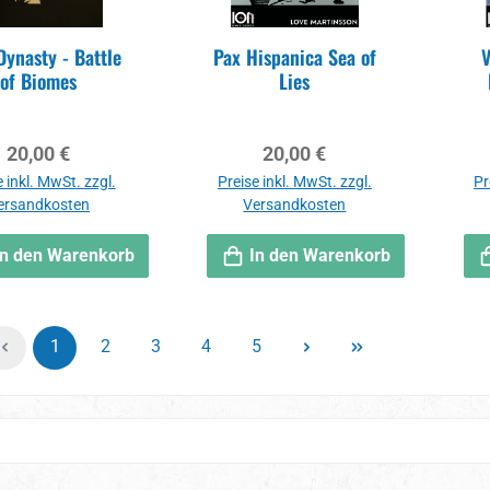
Dynasty - Battle
Pax Hispanica Sea of
V
of Biomes
Lies
Regulärer Preis:
Regulärer Preis:
20,00 €
20,00 €
 inkl. MwSt. zzgl.
Preise inkl. MwSt. zzgl.
Pr
ersandkosten
Versandkosten
In den Warenkorb
In den Warenkorb
Seite
Seite
Seite
Seite
Seite
1
2
3
4
5