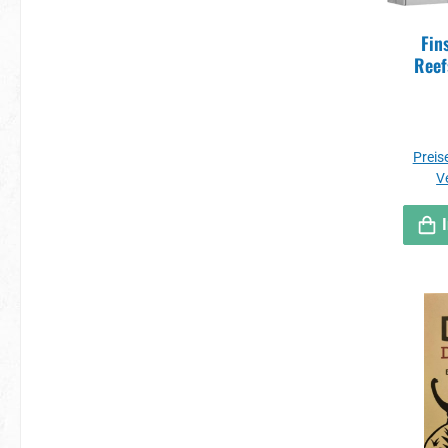
Fin
Reef
Preise
V