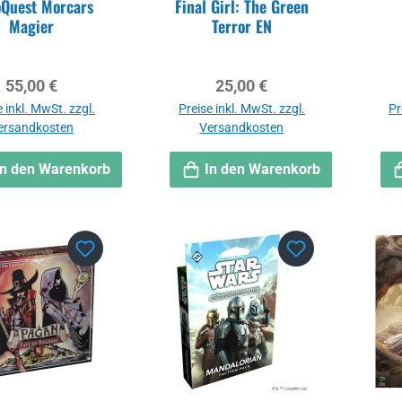
Quest Morcars
Final Girl: The Green
Magier
Terror EN
Regulärer Preis:
Regulärer Preis:
55,00 €
25,00 €
 inkl. MwSt. zzgl.
Preise inkl. MwSt. zzgl.
Pr
ersandkosten
Versandkosten
In den Warenkorb
In den Warenkorb