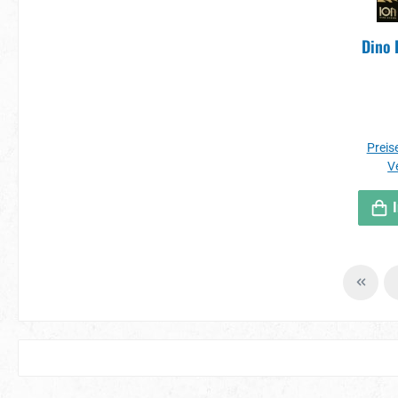
Dino 
Preise
V