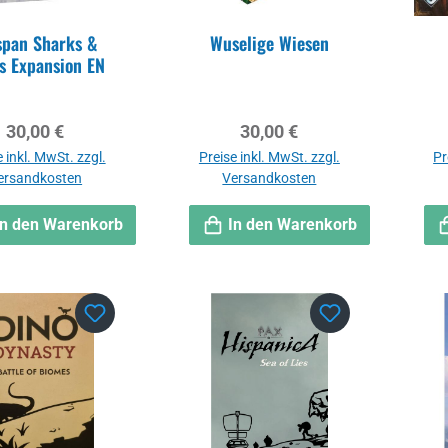
span Sharks &
Wuselige Wiesen
s Expansion EN
Regulärer Preis:
Regulärer Preis:
30,00 €
30,00 €
 inkl. MwSt. zzgl.
Preise inkl. MwSt. zzgl.
Pr
ersandkosten
Versandkosten
In den Warenkorb
In den Warenkorb