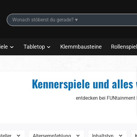
iele
Tabletop
Klemmbausteine
Rollenspie
Kennerspiele und alles
entdecken bei FUNtainment
teller
Altersempfehlung
Inhaltstyp