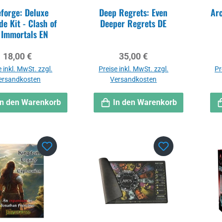
eforge: Deluxe
Deep Regrets: Even
Arc
e Kit - Clash of
Deeper Regrets DE
 Immortals EN
Regulärer Preis:
Regulärer Preis:
18,00 €
35,00 €
 inkl. MwSt. zzgl.
Preise inkl. MwSt. zzgl.
Pr
ersandkosten
Versandkosten
In den Warenkorb
In den Warenkorb