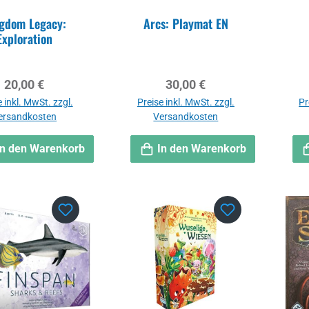
gdom Legacy:
Arcs: Playmat EN
Exploration
Regulärer Preis:
Regulärer Preis:
20,00 €
30,00 €
 inkl. MwSt. zzgl.
Preise inkl. MwSt. zzgl.
Pr
ersandkosten
Versandkosten
In den Warenkorb
In den Warenkorb