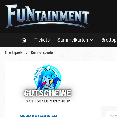
 Hauptinhalt springen
Zur Suche springen
Zur Hauptnavigation springen
Tickets
Sammelkarten
Brettsp
Brettspiele
Kennerspiele
Hers
MEHR KATEGORIEN