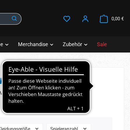
War
0,00 €
le
Merchandise
Zubehör
Sale
 was dazugehört
 München ♥
Kleidungsgröße
Spieleranzahl