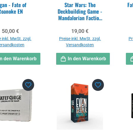
gan - Fate of
Star Wars: The
Fa
Roanoke EN
Deckbuilding Game -
Mandalorian Faction
Pack
Regulärer Preis:
Regulärer Preis:
50,00 €
19,00 €
 inkl. MwSt. zzgl.
Preise inkl. MwSt. zzgl.
Pr
ersandkosten
Versandkosten
In den Warenkorb
In den Warenkorb