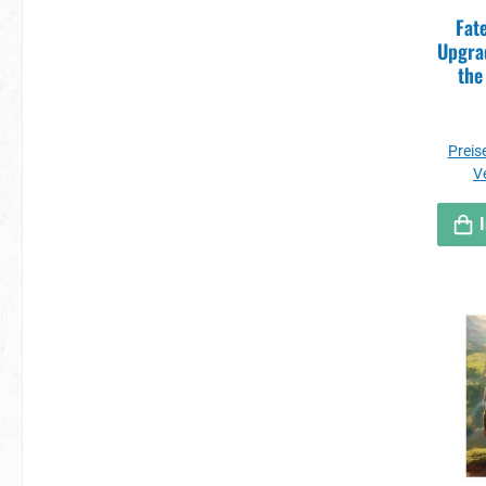
Fat
Upgrad
the
Preise
V