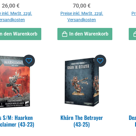
G (43-12)
Regulärer Preis:
Regulärer Preis:
26,00 €
70,00 €
 inkl. MwSt. zzgl.
Preise inkl. MwSt. zzgl.
Pr
ersandkosten
Versandkosten
In den Warenkorb
In den Warenkorb
s S/M: Haarken
Khârn The Betrayer
Dea
claimer (43-23)
(43-25)