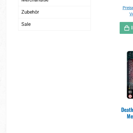
Preise
Zubehör
V
Sale
Death
Me