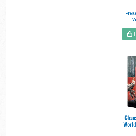
Preise
V
Chao
World