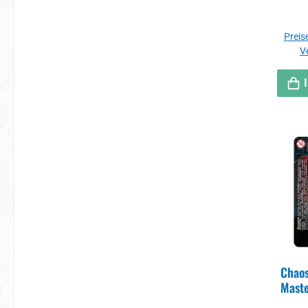
Preise
V
Chaos
Maste