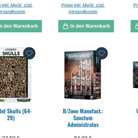
 inkl. MwSt. zzgl.
Preise inkl. MwSt. zzgl.
Pr
ersandkosten
Versandkosten
In den Warenkorb
In den Warenkorb
del Skulls (64-
B/Zone Manufact.:
29)
Sanctum
Administratus
Regulärer Preis:
Regulärer Preis: