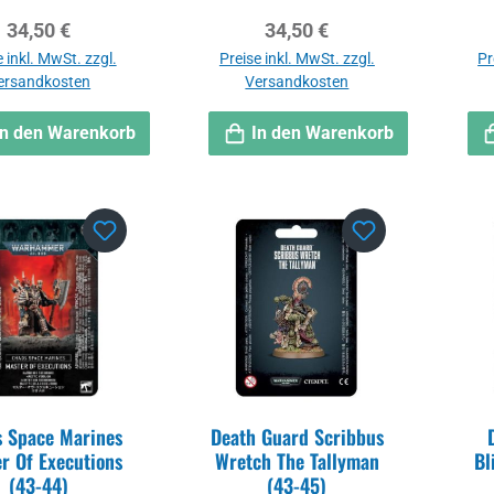
Regulärer Preis:
Regulärer Preis:
34,50 €
34,50 €
 inkl. MwSt. zzgl.
Preise inkl. MwSt. zzgl.
Pr
ersandkosten
Versandkosten
In den Warenkorb
In den Warenkorb
 Space Marines
Death Guard Scribbus
r Of Executions
Wretch The Tallyman
Bl
(43-44)
(43-45)