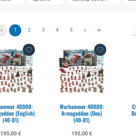
Seite
Seite
Seite
Seite
Seite
1
2
3
4
5
ammer 40000:
Warhammer 40000:
C
eddon (English)
Armageddon (Deu)
D
(40-01)
(40-01)
Regulärer Preis:
Regulärer Preis:
195,00 €
195,00 €