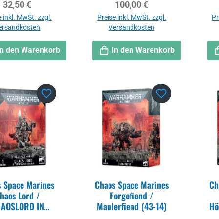
Regulärer Preis:
Regulärer Preis:
32,50 €
100,00 €
 inkl. MwSt. zzgl.
Preise inkl. MwSt. zzgl.
Pr
ersandkosten
Versandkosten
In den Warenkorb
In den Warenkorb
 Space Marines
Chaos Space Marines
Ch
haos Lord /
Forgefiend /
AOSLORD IN
Maulerfiend (43-14)
Hö
INATORRÜSTUN