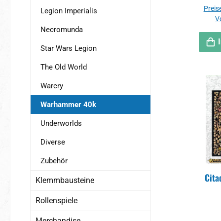
Preise
Legion Imperialis
V
Necromunda
Star Wars Legion
The Old World
Warcry
Warhammer 40k
Underworlds
Diverse
Zubehör
Cita
Klemmbausteine
Rollenspiele
Merchandise