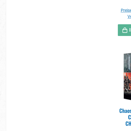
Preise
V
Chaos
C
CH
TERM