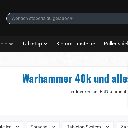
iele
Tabletop
Klemmbausteine
Rollenspie
Warhammer 40k und alle
entdecken bei FUNtainment
teller
Sprache
Tabletop System
Zub