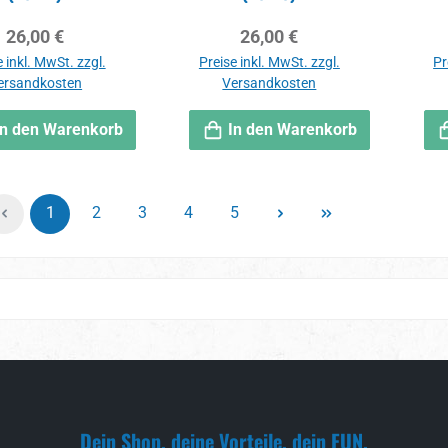
Regulärer Preis:
Regulärer Preis:
26,00 €
26,00 €
 inkl. MwSt. zzgl.
Preise inkl. MwSt. zzgl.
Pr
ersandkosten
Versandkosten
In den Warenkorb
In den Warenkorb
Seite
Seite
Seite
Seite
Seite
1
2
3
4
5
Dein Shop, deine Vorteile, dein FUN.