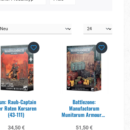
sm: Raub-Captain
Battlezone:
er Roten Korsaren
Manufactorum
(43-111)
Munitorum Armoured
Containers (64-98)
Regulärer Preis:
Regulärer Preis:
34,50 €
51,50 €