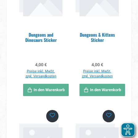
Dungeons and
Dungeons & Kittens
Dinosaurs Sticker
Sticker
Regulärer Preis:
Regulärer Preis:
4,00 €
4,00 €
Preise inkl. MwSt.
Preise inkl. MwSt.
zzgl. Versandkosten
zzgl. Versandkosten
In den Warenkorb
In den Warenkorb