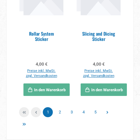
Rollar System
Slicing and Dicing
Sticker
Sticker
Regulärer Preis:
Regulärer Preis:
4,00 €
4,00 €
Preise inkl. MwSt.
Preise inkl. MwSt.
zzgl. Versandkosten
zzgl. Versandkosten
In den Warenkorb
In den Warenkorb
Seite
Seite
Seite
Seite
Seite
1
2
3
4
5