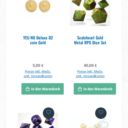
YES/NO Deluxe D2
Scaleheart Gold
coin Gold
Metal RPG Dice Set
Regulärer Preis:
Regulärer Preis:
5,00 €
40,00 €
Preise inkl. MwSt.
Preise inkl. MwSt.
zzgl. Versandkosten
zzgl. Versandkosten
In den Warenkorb
In den Warenkorb