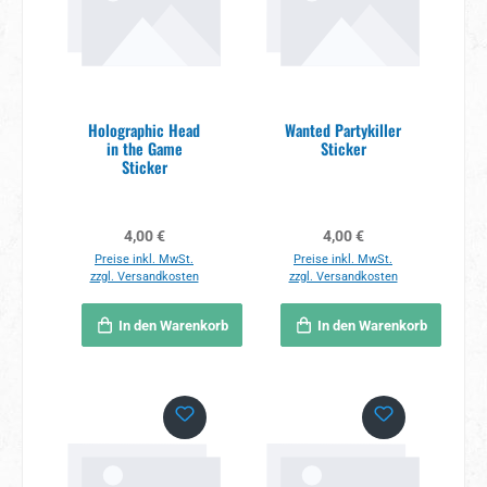
Holographic Head
Wanted Partykiller
in the Game
Sticker
Sticker
Regulärer Preis:
Regulärer Preis:
4,00 €
4,00 €
Preise inkl. MwSt.
Preise inkl. MwSt.
zzgl. Versandkosten
zzgl. Versandkosten
In den Warenkorb
In den Warenkorb