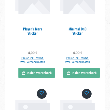
Player's Tears
Minimal DnD
Sticker
Sticker
Regulärer Preis:
Regulärer Preis:
4,00 €
4,00 €
Preise inkl. MwSt.
Preise inkl. MwSt.
zzgl. Versandkosten
zzgl. Versandkosten
In den Warenkorb
In den Warenkorb