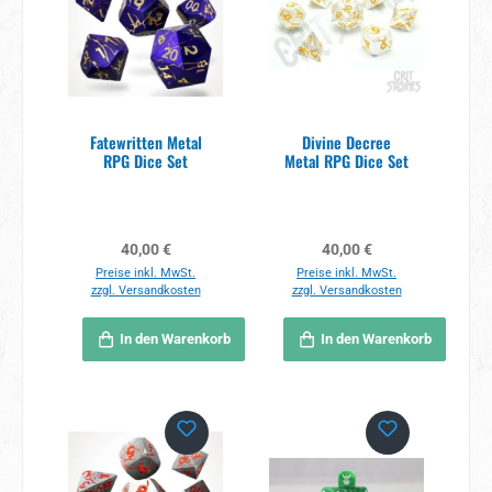
Fatewritten Metal
Divine Decree
RPG Dice Set
Metal RPG Dice Set
Regulärer Preis:
Regulärer Preis:
40,00 €
40,00 €
Preise inkl. MwSt.
Preise inkl. MwSt.
zzgl. Versandkosten
zzgl. Versandkosten
In den Warenkorb
In den Warenkorb