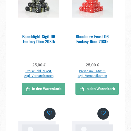
Boneblight Sigil D6
Bloodmaw Feast D6
Fantasy Dice 20Stk
Fantasy Dice 20Stk
Regulärer Preis:
Regulärer Preis:
25,00 €
25,00 €
Preise inkl. MwSt.
Preise inkl. MwSt.
zzgl. Versandkosten
zzgl. Versandkosten
In den Warenkorb
In den Warenkorb