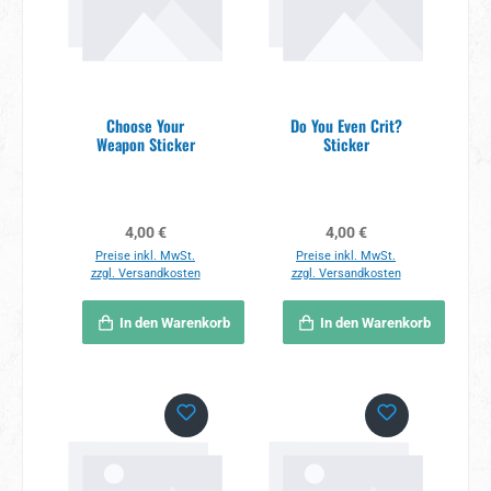
Choose Your
Do You Even Crit?
Weapon Sticker
Sticker
Regulärer Preis:
Regulärer Preis:
4,00 €
4,00 €
Preise inkl. MwSt.
Preise inkl. MwSt.
zzgl. Versandkosten
zzgl. Versandkosten
In den Warenkorb
In den Warenkorb