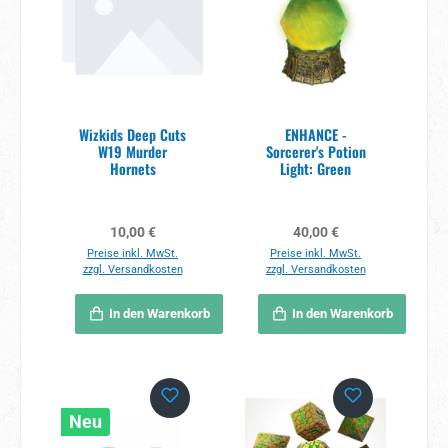
Wizkids Deep Cuts
ENHANCE -
W19 Murder
Sorcerer's Potion
Hornets
Light: Green
Regulärer Preis:
Regulärer Preis:
10,00 €
40,00 €
Preise inkl. MwSt.
Preise inkl. MwSt.
zzgl. Versandkosten
zzgl. Versandkosten
In den Warenkorb
In den Warenkorb
Neu