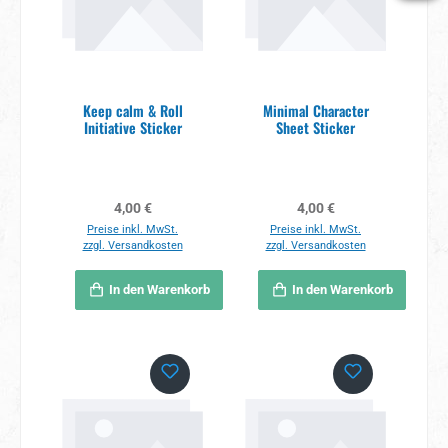
Keep calm & Roll
Minimal Character
Initiative Sticker
Sheet Sticker
Regulärer Preis:
Regulärer Preis:
4,00 €
4,00 €
Preise inkl. MwSt.
Preise inkl. MwSt.
zzgl. Versandkosten
zzgl. Versandkosten
In den Warenkorb
In den Warenkorb