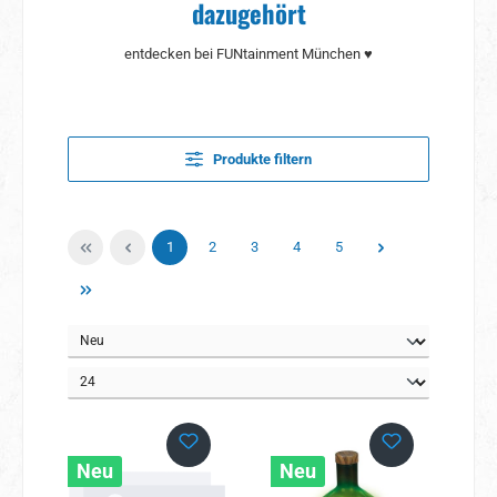
dazugehört
entdecken bei FUNtainment München ♥
Produkte filtern
Seite
Seite
Seite
Seite
Seite
1
2
3
4
5
Neu
Neu