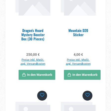
Dragon's Hoard
Mountain D20
Mystery Booster
Sticker
Box (30 Pieces)
Regulärer Preis:
Regulärer Preis:
250,00 €
4,00 €
Preise inkl. MwSt.
Preise inkl. MwSt.
zzgl. Versandkosten
zzgl. Versandkosten
In den Warenkorb
In den Warenkorb