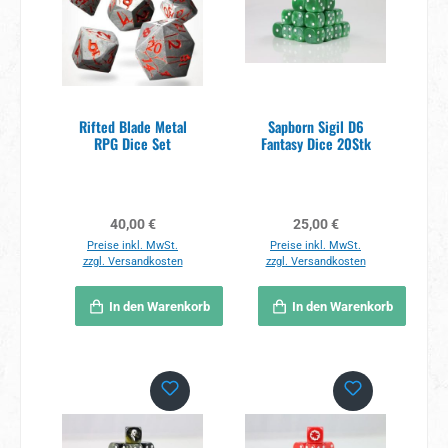
Rifted Blade Metal
Sapborn Sigil D6
RPG Dice Set
Fantasy Dice 20Stk
Regulärer Preis:
Regulärer Preis:
40,00 €
25,00 €
Preise inkl. MwSt.
Preise inkl. MwSt.
zzgl. Versandkosten
zzgl. Versandkosten
In den Warenkorb
In den Warenkorb