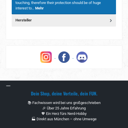
touching, therefore their protection should be of huge
interest to…
Mehr
Hersteller
Dein Shop, deine Vorteile, dein FUN.
📚 Fachwissen wird bei uns großgeschrieben
🎉 Über 25 Jahre Erfahrung
💖 Ein Herz fürs Nerd-Hobby
🏭 Direkt aus München – ohne Umwege