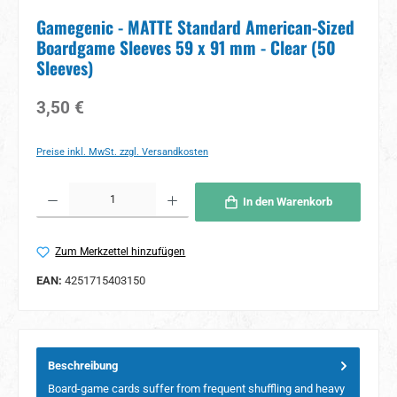
Gamegenic - MATTE Standard American-Sized
Boardgame Sleeves 59 x 91 mm - Clear (50
Sleeves)
Regulärer Preis:
3,50 €
Preise inkl. MwSt. zzgl. Versandkosten
Produkt Anzahl: Gib den gewünschten Wert ein oder benutze die Schaltflächen um 
In den Warenkorb
Zum Merkzettel hinzufügen
EAN:
4251715403150
Beschreibung
Board-game cards suffer from frequent shuffling and heavy