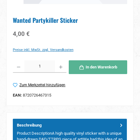
Wanted Partykiller Sticker
Regulärer Preis:
4,00 €
Preise inkl. MwSt. zzgl. Versandkosten
Produkt Anzahl: Gib den gewünschten Wert ein oder benutze die Schaltflächen um 
In den Warenkorb
Zum Merkzettel hinzufügen
EAN:
8720726467315
Beschreibung
Product DescriptionA high quality vinyl sticker with a unique
hand-drawn D&D/TTRPG piece of art!We had this idea of an