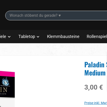
iele
Tabletop
Klemmbausteine
Rollenspie
Paladin
Medium 
Regulärer Prei
3,00 €
Preise inkl. Mw