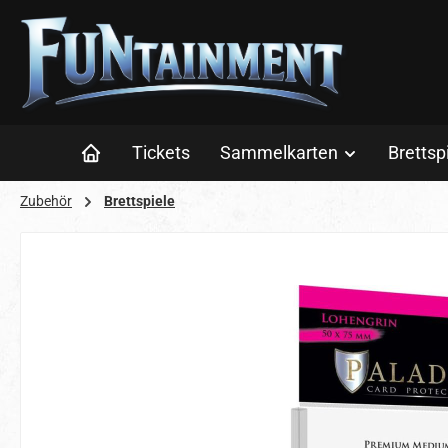
 Hauptinhalt springen
Zur Suche springen
Zur Hauptnavigation springen
Tickets
Sammelkarten
Brettsp
Zubehör
Brettspiele
Bildergalerie überspringen