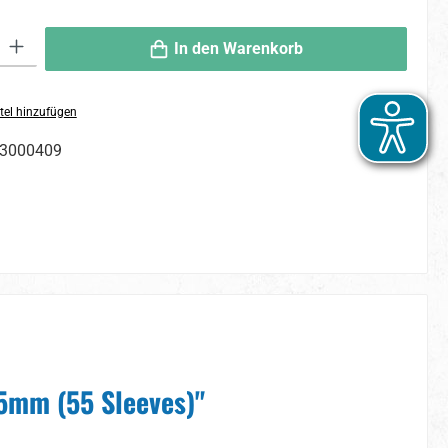
 Gib den gewünschten Wert ein oder benutze die Schaltflächen um die An
In den Warenkorb
tel hinzufügen
3000409
5mm (55 Sleeves)"