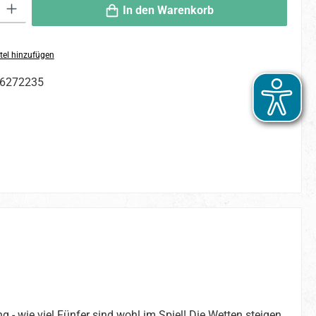
 Gib den gewünschten Wert ein oder benutze die Schaltflächen um die An
In den Warenkorb
tel hinzufügen
6272235
 - wie viel Fünfer sind wohl im Spiel! Die Wetten steigen,