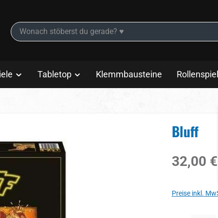
iele
Tabletop
Klemmbausteine
Rollenspie
Bluff
Regulärer Prei
32,00 €
Preise inkl. Mw