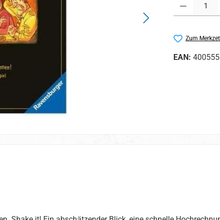
Produkt Anzahl:
Zum Merkzet
EAN:
400555
en. Shake it! Ein abschätzender Blick, eine schnelle Hochrechnung