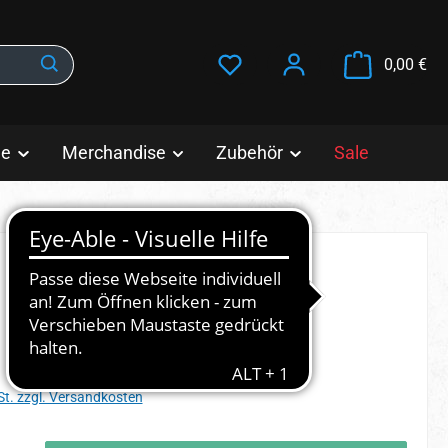
War
0,00 €
le
Merchandise
Zubehör
Sale
s:
St. zzgl. Versandkosten