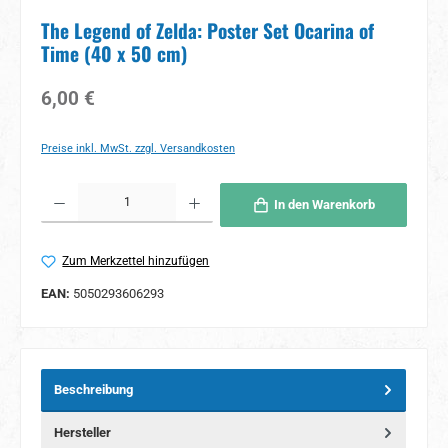
The Legend of Zelda: Poster Set Ocarina of
Time (40 x 50 cm)
Regulärer Preis:
6,00 €
Preise inkl. MwSt. zzgl. Versandkosten
Produkt Anzahl: Gib den gewünschten Wert ein oder benutze die Schaltflächen um 
In den Warenkorb
Zum Merkzettel hinzufügen
EAN:
5050293606293
Beschreibung
Hersteller