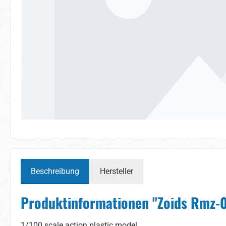
Beschreibung
Hersteller
Produktinformationen "Zoids Rmz-01
1/100 scale action plastic model.