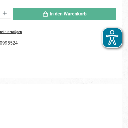
 Gib den gewünschten Wert ein oder benutze die Schaltflächen um die An
In den Warenkorb
tel hinzufügen
0995524