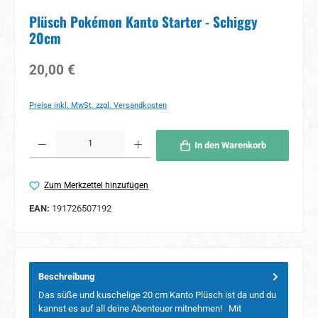
Plüsch Pokémon Kanto Starter - Schiggy
20cm
Regulärer Preis:
20,00 €
Preise inkl. MwSt. zzgl. Versandkosten
Produkt Anzahl: Gib den gewünschten Wert ein oder benutze die Schaltflächen um 
In den Warenkorb
Zum Merkzettel hinzufügen
EAN:
191726507192
Beschreibung
Das süße und kuschelige 20 cm Kanto Plüsch ist da und du
kannst es auf all deine Abenteuer mitnehmen! Mit