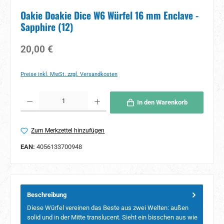
Oakie Doakie Dice W6 Würfel 16 mm Enclave -
Sapphire (12)
Regulärer Preis:
20,00 €
Preise inkl. MwSt. zzgl. Versandkosten
Produkt Anzahl: Gib den gewünschten Wert ein oder benutze die Schaltflächen um 
In den Warenkorb
Zum Merkzettel hinzufügen
EAN:
4056133700948
Beschreibung
Diese Würfel vereinen das Beste aus zwei Welten: außen
solid und in der Mitte translucent. Sieht ein bisschen aus wie