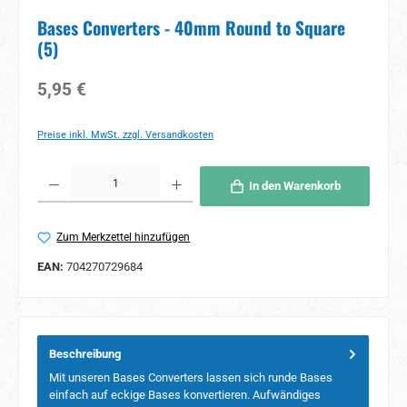
Bases Converters - 40mm Round to Square
(5)
Regulärer Preis:
5,95 €
Preise inkl. MwSt. zzgl. Versandkosten
Produkt Anzahl: Gib den gewünschten Wert ein oder benutze die Schaltflächen um 
In den Warenkorb
Zum Merkzettel hinzufügen
EAN:
704270729684
Beschreibung
Mit unseren Bases Converters lassen sich runde Bases
einfach auf eckige Bases konvertieren. Aufwändiges