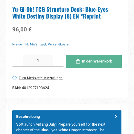
Yu-Gi-Oh! TCG Structure Deck: Blue-Eyes
White Destiny Display (8) EN *Reprint
Regulärer Preis:
96,00 €
Preise inkl. MwSt. zzgl. Versandkosten
Produkt Anzahl: Gib den gewünschten Wert ein oder benutze die Schaltflächen um 
In den Warenkorb
Zum Merkzettel hinzufügen
EAN:
4012927193624
Beschreibung
Softlaunch Anfang July! Prepare yourself for the next
chapter of the Blue-Eyes White Dragon strategy: The