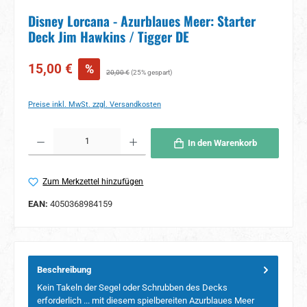
Disney Lorcana - Azurblaues Meer: Starter
Deck Jim Hawkins / Tigger DE
Verkaufspreis:
15,00 €
%
Regulärer Preis:
20,00 €
(25% gespart)
Preise inkl. MwSt. zzgl. Versandkosten
Produkt Anzahl: Gib den gewünschten Wert ein oder benutze die Schaltflächen um 
In den Warenkorb
Zum Merkzettel hinzufügen
EAN:
4050368984159
Beschreibung
Kein Takeln der Segel oder Schrubben des Decks
erforderlich ... mit diesem spielbereiten Azurblaues Meer