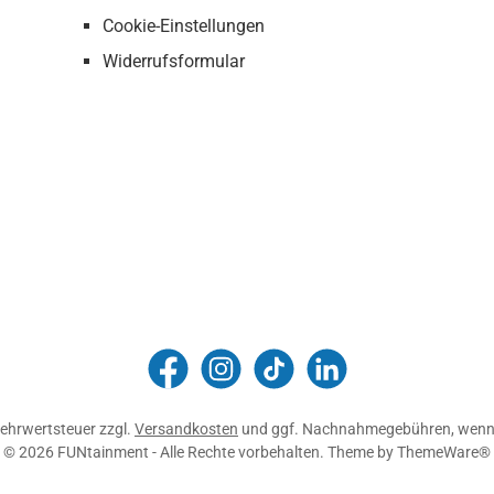
Cookie-Einstellungen
Widerrufsformular
FUNtainment Munich
funtainment_muc
funtainment_muc
FUNtainment GmbH
 Mehrwertsteuer zzgl.
Versandkosten
und ggf. Nachnahmegebühren, wenn 
© 2026 FUNtainment - Alle Rechte vorbehalten. Theme by
ThemeWare®