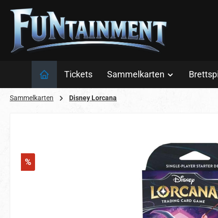
 Hauptinhalt springen
Zur Suche springen
Zur Hauptnavigation springen
Tickets
Sammelkarten
Brettsp
Sammelkarten
Disney Lorcana
Bildergalerie überspringen
%