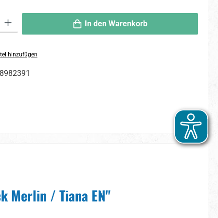
 Gib den gewünschten Wert ein oder benutze die Schaltflächen um die An
In den Warenkorb
tel hinzufügen
8982391
k Merlin / Tiana EN"