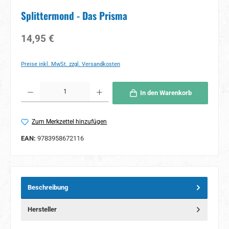
Splittermond - Das Prisma
Regulärer Preis:
14,95 €
Preise inkl. MwSt. zzgl. Versandkosten
Produkt Anzahl: Gib den gewünschten Wert ein oder benutze die Schaltflächen um 
In den Warenkorb
Zum Merkzettel hinzufügen
EAN:
9783958672116
Beschreibung
Hersteller