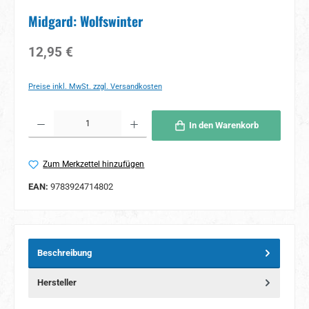
Midgard: Wolfswinter
Regulärer Preis:
12,95 €
Preise inkl. MwSt. zzgl. Versandkosten
Produkt Anzahl: Gib den gewünschten Wert ein oder benutze die Schaltflächen um 
In den Warenkorb
Zum Merkzettel hinzufügen
EAN:
9783924714802
Beschreibung
Hersteller