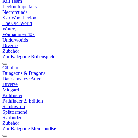
Kill Team
Legion Imperialis
Necromunda
Star Wars Legion
The Old World
Warcry
Warhammer 40k
Underworlds
Diverse
Zubehör
Zur Kategorie Rollenspiele
Cthulhu
Dungeons & Dragons
Das schwarze Auge
Diverse
Midgard
Pathfinder
Pathfinder 2. Edition
Shadowrun
Splittermond
Starfinder
Zubehör
Zur Kategorie Merchandise