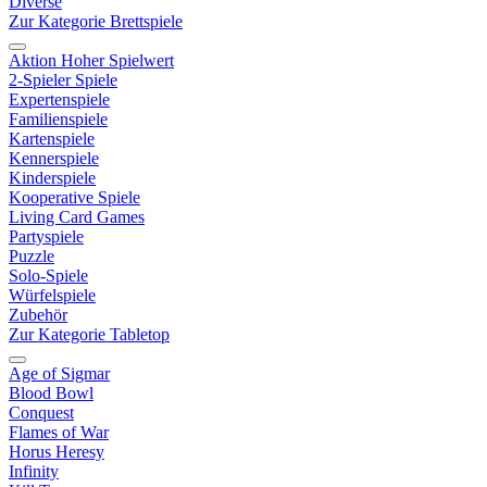
Diverse
Zur Kategorie Brettspiele
Aktion Hoher Spielwert
2-Spieler Spiele
Expertenspiele
Familienspiele
Kartenspiele
Kennerspiele
Kinderspiele
Kooperative Spiele
Living Card Games
Partyspiele
Puzzle
Solo-Spiele
Würfelspiele
Zubehör
Zur Kategorie Tabletop
Age of Sigmar
Blood Bowl
Conquest
Flames of War
Horus Heresy
Infinity