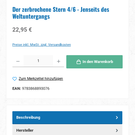
Der zerbrochene Stern 4/6 - Jenseits des
Weltuntergangs
Regulärer Preis:
22,95 €
Preise inkl. MwSt. zzgl. Versandkosten
Produkt Anzahl: Gib den gewünschten Wert ein oder benutze die Schaltflächen um 
In den Warenkorb
Zum Merkzettel hinzufügen
EAN:
9783868893076
Beschreibung
Hersteller