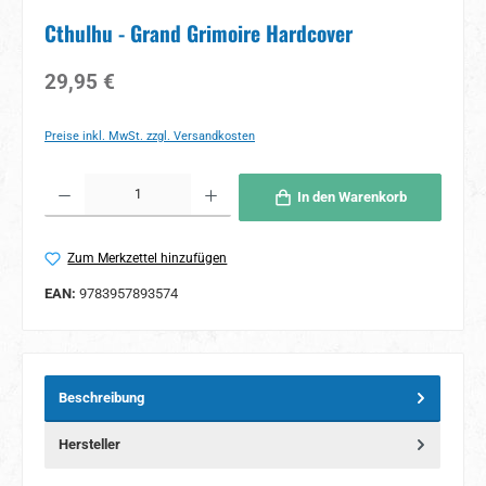
Cthulhu - Grand Grimoire Hardcover
Regulärer Preis:
29,95 €
Preise inkl. MwSt. zzgl. Versandkosten
Produkt Anzahl: Gib den gewünschten Wert ein oder benutze die Schaltflächen um 
In den Warenkorb
Zum Merkzettel hinzufügen
EAN:
9783957893574
Beschreibung
Hersteller