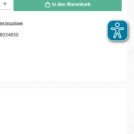
 Gib den gewünschten Wert ein oder benutze die Schaltflächen um die An
In den Warenkorb
tel hinzufügen
8034850