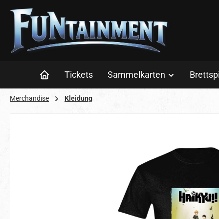
 Hauptinhalt springen
Zur Suche springen
Zur Hauptnavigation springen
Tickets
Sammelkarten
Brettsp
Merchandise
Kleidung
Bildergalerie überspringen