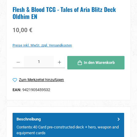
Flesh & Blood TCG - Tales of Aria Blitz Deck
Oldhim EN
Regulärer Preis:
10,00 €
Preise inkl. MwSt. zzgl. Versandkosten
Produkt Anzahl: Gib den gewünschten Wert ein oder benutze die Schaltflächen um 
In den Warenkorb
Zum Merkzettel hinzufügen
EAN:
9421905459532
Beschreibung
Contents:40 Card pre-constructed deck + hero, weapon and
equipment cards