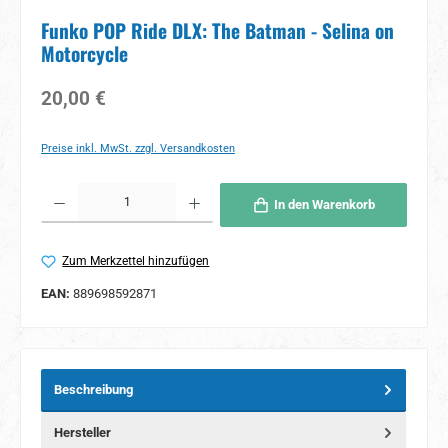
Funko POP Ride DLX: The Batman - Selina on
Motorcycle
Regulärer Preis:
20,00 €
Preise inkl. MwSt. zzgl. Versandkosten
Produkt Anzahl: Gib den gewünschten Wert ein oder benutze die Schaltflächen um 
In den Warenkorb
Zum Merkzettel hinzufügen
EAN:
889698592871
Beschreibung
Hersteller