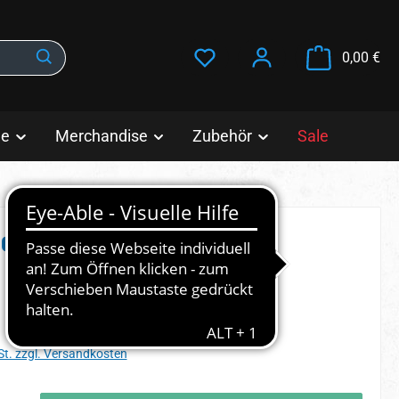
War
0,00 €
le
Merchandise
Zubehör
Sale
e - Extreme
s:
St. zzgl. Versandkosten