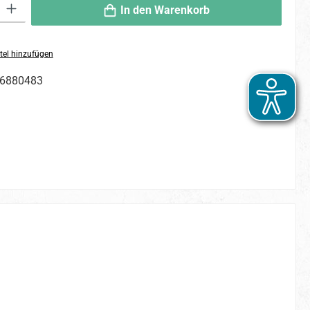
 Gib den gewünschten Wert ein oder benutze die Schaltflächen um die An
In den Warenkorb
tel hinzufügen
6880483