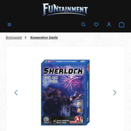
Zum Hauptinhalt springen
Ware
Brettspiele
Kooperative Spiele
Bildergalerie überspringen