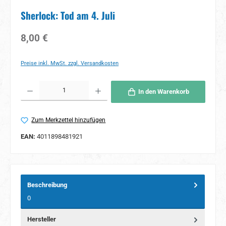
Sherlock: Tod am 4. Juli
Regulärer Preis:
8,00 €
Preise inkl. MwSt. zzgl. Versandkosten
Produkt Anzahl: Gib den gewünschten Wert ein oder benutze die Schaltflächen um 
In den Warenkorb
Zum Merkzettel hinzufügen
EAN:
4011898481921
Beschreibung
0
Hersteller