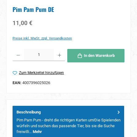
Pim Pam Pum DE
Regulärer Preis:
11,00 €
Preise inkl. MwSt. zzgl. Versandkosten
Produkt Anzahl: Gib den gewünschten Wert ein oder benutze die Schaltflächen um 
In den Warenkorb
Zum Merkzettel hinzufügen
EAN:
4007396025026
Beschreibung
Pim Pam Pum - dreht die richtigen Karten um!Die Spielenden
würfeln und suchen das passende Tier, bis sie die Suche
freiwilli…
Mehr