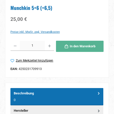
Munchkin 5+6 (+6,5)
Regulärer Preis:
25,00 €
Preise inkl. MwSt. zzgl. Versandkosten
Produkt Anzahl: Gib den gewünschten Wert ein oder benutze die Schaltflächen um 
In den Warenkorb
Zum Merkzettel hinzufügen
EAN:
4250231709913
Beschreibung
0
Hersteller