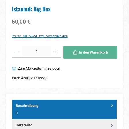
Istanbul: Big Box
Regulärer Preis:
50,00 €
Preise inkl. MwSt. zzgl. Versandkosten
Produkt Anzahl: Gib den gewünschten Wert ein oder benutze die Schaltflächen um 
In den Warenkorb
Zum Merkzettel hinzufügen
EAN:
4250231715532
Beschreibung
0
Hersteller