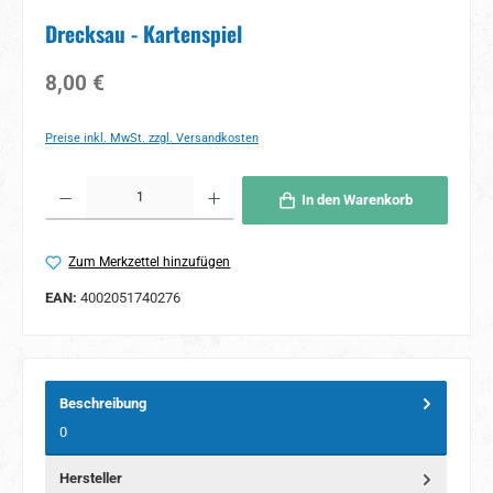
Drecksau - Kartenspiel
Regulärer Preis:
8,00 €
Preise inkl. MwSt. zzgl. Versandkosten
Produkt Anzahl: Gib den gewünschten Wert ein oder benutze die Schaltflächen um 
In den Warenkorb
Zum Merkzettel hinzufügen
EAN:
4002051740276
Beschreibung
0
Hersteller