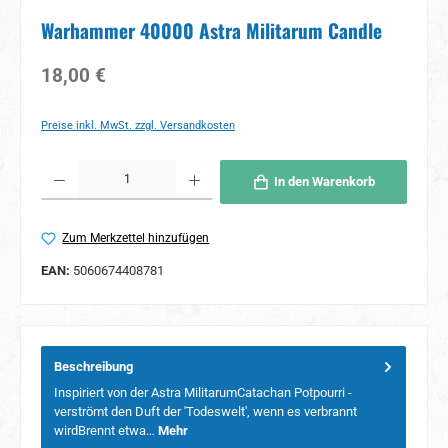
Warhammer 40000 Astra Militarum Candle
Regulärer Preis:
18,00 €
Preise inkl. MwSt. zzgl. Versandkosten
Produkt Anzahl: Gib den gewünschten Wert ein oder benutze die Schaltflächen um 
In den Warenkorb
Zum Merkzettel hinzufügen
EAN:
5060674408781
Beschreibung
Inspiriert von der Astra MilitarumCatachan Potpourri -
verströmt den Duft der 'Todeswelt', wenn es verbrannt
wirdBrennt etwa…
Mehr