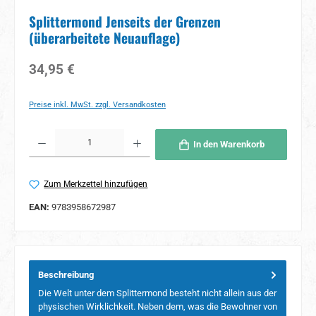
Splittermond Jenseits der Grenzen
(überarbeitete Neuauflage)
Regulärer Preis:
34,95 €
Preise inkl. MwSt. zzgl. Versandkosten
Produkt Anzahl: Gib den gewünschten Wert ein oder benutze die Schaltflächen um 
In den Warenkorb
Zum Merkzettel hinzufügen
EAN:
9783958672987
Beschreibung
Die Welt unter dem Splittermond besteht nicht allein aus der
physischen Wirklichkeit. Neben dem, was die Bewohner von