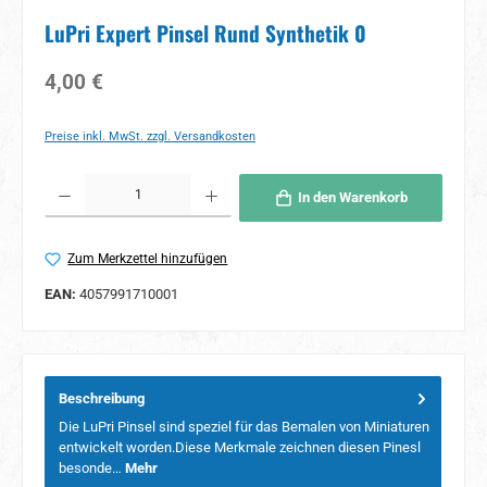
LuPri Expert Pinsel Rund Synthetik 0
Regulärer Preis:
4,00 €
Preise inkl. MwSt. zzgl. Versandkosten
Produkt Anzahl: Gib den gewünschten Wert ein oder benutze die Schaltflächen um 
In den Warenkorb
Zum Merkzettel hinzufügen
EAN:
4057991710001
Beschreibung
Die LuPri Pinsel sind speziel für das Bemalen von Miniaturen
entwickelt worden.Diese Merkmale zeichnen diesen Pinesl
besonde…
Mehr