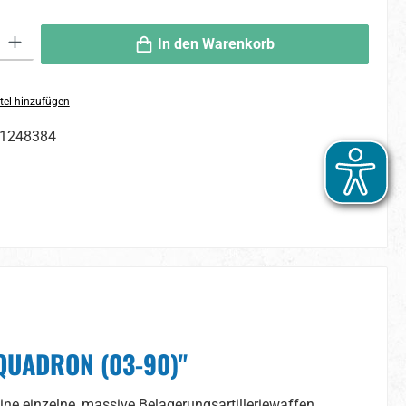
 Gib den gewünschten Wert ein oder benutze die Schaltflächen um die An
In den Warenkorb
tel hinzufügen
1248384
SQUADRON (03-90)"
ine einzelne, massive Belagerungsartilleriewaffen