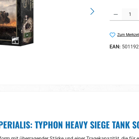
Produkt Anzahl:
Zum Merkzet
EAN:
501192
MPERIALIS: TYPHON HEAVY SIEGE TANK 
orm mit überragender Stärke und einer Tragekapazität, die für e