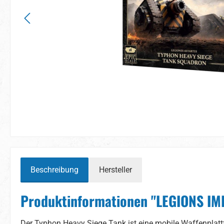
Beschreibung
Hersteller
Produktinformationen "LEGIONS I
Der Typhon Heavy Siege Tank ist eine mobile Waffenplattf