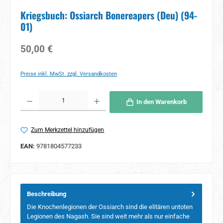
Kriegsbuch: Ossiarch Bonereapers (Deu) (94-
01)
Regulärer Preis:
50,00 €
Preise inkl. MwSt. zzgl. Versandkosten
Produkt Anzahl: Gib den gewünschten Wert ein oder benutze die Schaltflächen um 
In den Warenkorb
Zum Merkzettel hinzufügen
EAN:
9781804577233
Beschreibung
Die Knochenlegionen der Ossiarch sind die elitären untoten
Legionen des Nagash. Sie sind weit mehr als nur einfache