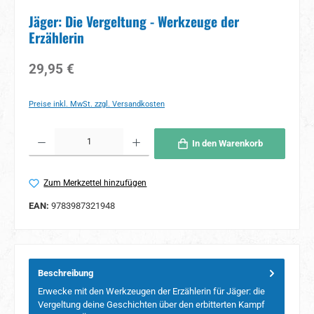
Jäger: Die Vergeltung - Werkzeuge der
Erzählerin
Regulärer Preis:
29,95 €
Preise inkl. MwSt. zzgl. Versandkosten
Produkt Anzahl: Gib den gewünschten Wert ein oder benutze die Schaltflächen um 
In den Warenkorb
Zum Merkzettel hinzufügen
EAN:
9783987321948
Beschreibung
Erwecke mit den Werkzeugen der Erzählerin für Jäger: die
Vergeltung deine Geschichten über den erbitterten Kampf