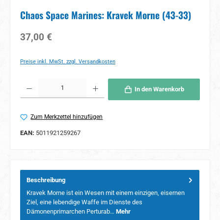
Chaos Space Marines: Kravek Morne (43-33)
Regulärer Preis:
37,00 €
Preise inkl. MwSt. zzgl. Versandkosten
Produkt Anzahl: Gib den gewünschten Wert ein oder benutze die Schaltflächen um 
In den Warenkorb
Zum Merkzettel hinzufügen
EAN:
5011921259267
Beschreibung
Kravek Morne ist ein Wesen mit einem einzigen, eisernen
Ziel, eine lebendige Waffe im Dienste des
Dämonenprimarchen Perturab…
Mehr